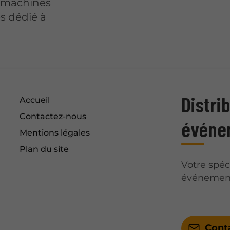
t machines
es dédié à
Distri
Accueil
Contactez-nous
événe
Mentions légales
Plan du site
Votre spéc
événement
Cont