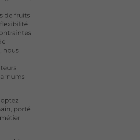
s de fruits
lexibilité
ontraintes
de
, nous
ateurs
 barnums
 optez
main, porté
 métier