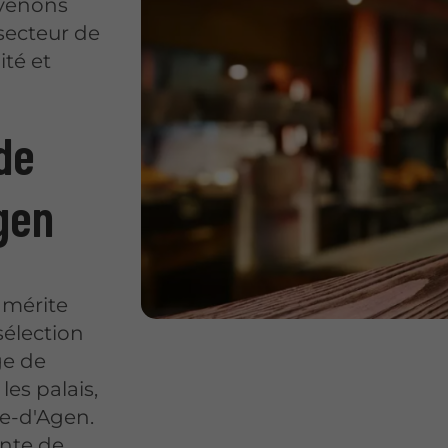
rvenons
secteur de
ité et
de
gen
s mérite
sélection
ge de
les palais,
ce-d'Agen.
ente de