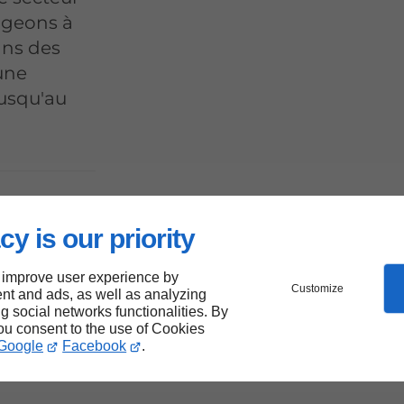
ageons à
ans des
une
jusqu'au
cy is our priority
ur le
 improve user experience by
Customize
nt and ads, as well as analyzing
ng social networks functionalities. By
-
you consent to the use of Cookies
Google
Facebook
.