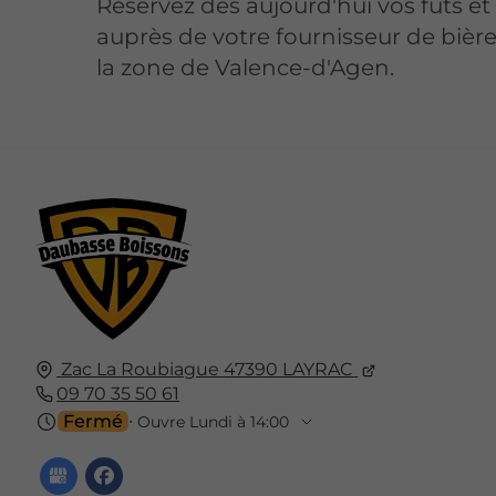
Réservez dès aujourd'hui vos fûts e
auprès de votre fournisseur de bièr
la zone de Valence-d'Agen.
Zac La Roubiague
47390
LAYRAC
09 70 35 50 61
Fermé
⋅ Ouvre Lundi à 14:00