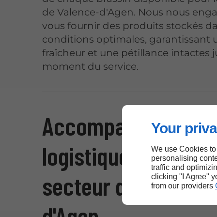
de Valence-d'Agen. Nous nous eng
vous fournir des produits stockés d
conditions optimales, garantissant 
fraîcheur et une pétillance intactes 
moment du service.
Accompagnement
Your priva
logistique boisson s
We use Cookies to
personalising conte
traffic and optimizi
secteur de Valence
clicking "I Agree" 
from our providers
d'Agen