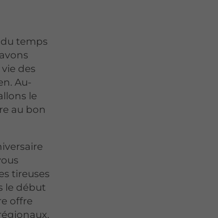
 du temps
 avons
 vie des
en. Au-
allons le
re au bon
iversaire
vous
es tireuses
 le début
e offre
régionaux,