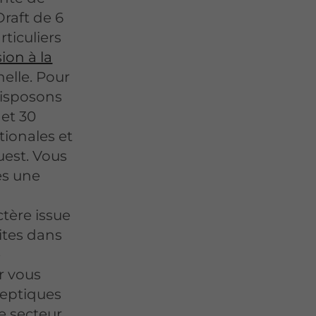
raft de 6
rticuliers
ion à la
elle. Pour
disposons
et 30
tionales et
uest. Vous
es une
ctère issue
ites dans
e
r vous
leptiques
e secteur