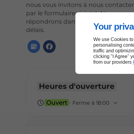
nous vous invitons à nous contacte
par le formulaire ci-joint. Nous vous
répondrons dans les plus brefs
Your priva
délais.
We use Cookies to
personalising conte
traffic and optimizi
clicking "I Agree" 
from our providers
Heures d'ouverture
Ouvert
⋅ Ferme à 18:00