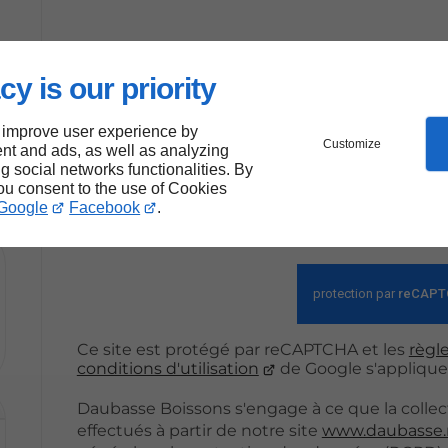
r
En soumettant ce formulaire, j'acce
cy is our priority
saisies soient exploitées dans le c
 improve user experience by
Customize
nt and ads, as well as analyzing
Envoy
ng social networks functionalities. By
you consent to the use of Cookies
Google
Facebook
.
*Ces champs sont obligatoires
Ce site est protégé par reCAPTCHA et les
règle
conditions d'utilisation
de Google s'applique
Daubasse Boissons s'engage à ce que la collec
effectués à partir de notre site
www.daubasse.