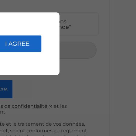
pte que les informations
adre strict de ma demande*
I AGREE
er
s de confidentialité
et les
nt.
te et le traitement de vos données,
net
, soient conformes au règlement