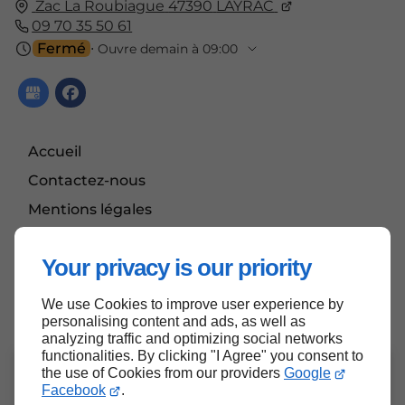
Zac La Roubiague
47390
LAYRAC
09 70 35 50 61
Fermé
⋅ Ouvre demain à 09:00
Accueil
Contactez-nous
Mentions légales
Plan du site
Your privacy is our priority
We use Cookies to improve user experience by
Haut de page
personalising content and ads, as well as
analyzing traffic and optimizing social networks
functionalities. By clicking "I Agree" you consent to
La vente d'alcool est interdite aux
the use of Cookies from our providers
Google
Facebook
.