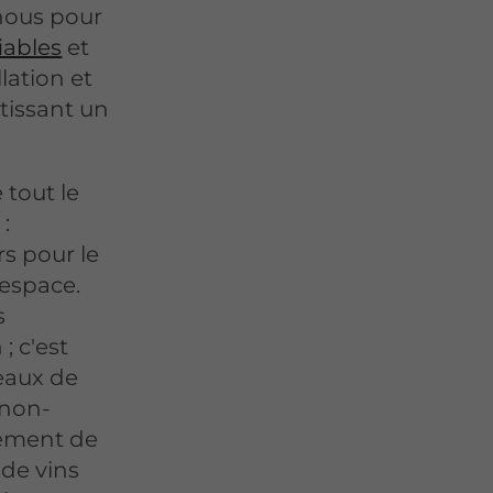
nous pour
iables
et
lation et
tissant un
 tout le
:
rs pour le
 espace.
s
; c'est
eaux de
 non-
lément de
 de vins