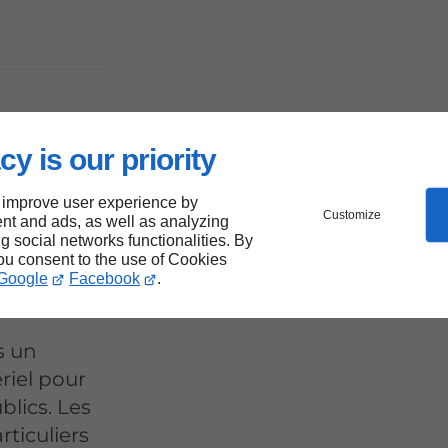
tes
cy is our priority
ur
 improve user experience by
Customize
nt and ads, as well as analyzing
gen
ng social networks functionalities. By
you consent to the use of Cookies
Google
Facebook
.
s un
riel pour
lics. Les
rticuliers