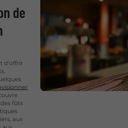
on de
n
d'offrir
ts.
quelques
ovisionner
couvre
des fûts
tiques
iers, aux
s aux