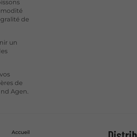
issons
ommodité
gralité de
nir un
des
 vos
ières de
rand Agen.
Distri
Accueil