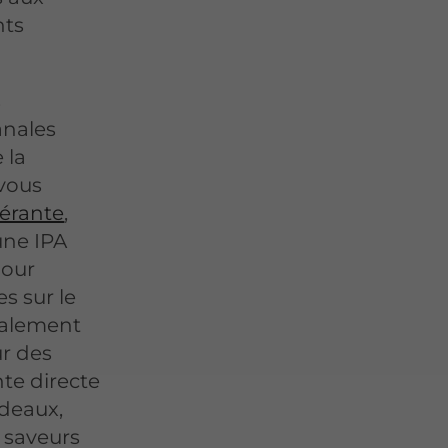
nts
s
anales
 la
 vous
térante
,
une IPA
pour
s sur le
galement
ur des
nte directe
adeaux,
s saveurs