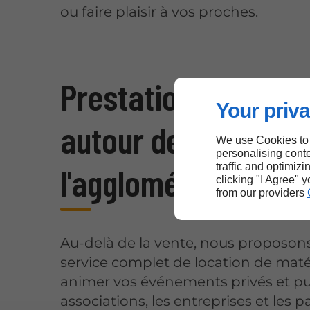
ou faire plaisir à vos proches.
Prestations complè
Your priva
autour de la bière s
We use Cookies to
personalising conte
l'agglomération d'A
traffic and optimizi
clicking "I Agree" 
from our providers
Au-delà de la vente, nous proposon
service complet de location de maté
animer vos événements privés et pub
associations, les entreprises et les pa