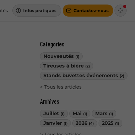
ités
Infos pratiques
Contactez-nous
Catégories
Nouveautés
(1)
Tireuses à bière
(2)
Stands buvettes événements
(2)
Tous les articles
Archives
Juillet
Mai
Mars
(1)
(1)
(1)
Janvier
2026
2025
(1)
(4)
(1)
Tous les articles