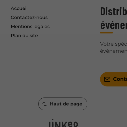
importantes,
Distri
notamment en
Accueil
matière d'hygiène
Contactez-nous
alimentaire. Dans
événe
cet article, nous
Mentions légales
aborderons les
Plan du site
normes d'hygiène
Votre spéc
essentielles à
respecter pour
événement
garantir la sécurité
des consommateurs
et le bon
fonctionnement de
Cont
votre stand
Haut de page