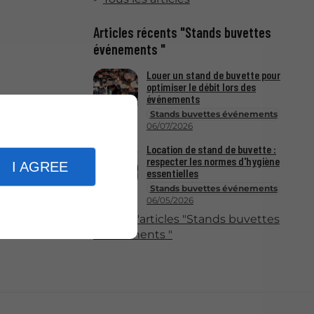
Articles récents "Stands buvettes
événements "
Louer un stand de buvette pour
optimiser le débit lors des
événements
Stands buvettes événements
06/07/2026
Location de stand de buvette :
respecter les normes d'hygiène
I AGREE
essentielles
Stands buvettes événements
06/05/2026
Plus d'articles "Stands buvettes
événements "