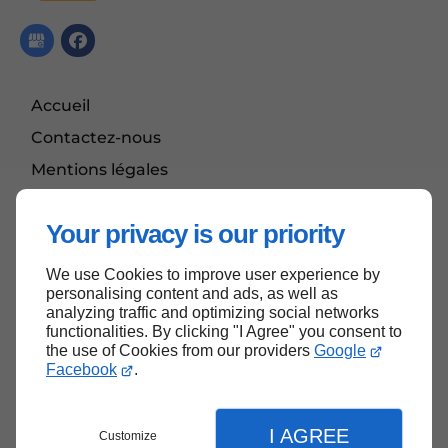
Accueil
Contactez-nous
Mentions légales
Plan du site
Your privacy is our priority
We use Cookies to improve user experience by
Haut de page
personalising content and ads, as well as
analyzing traffic and optimizing social networks
functionalities. By clicking "I Agree" you consent to
the use of Cookies from our providers
Google
Facebook
.
I AGREE
Customize