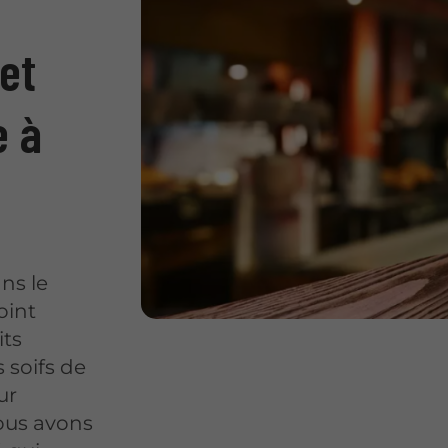
 et
e à
ns le
oint
its
s soifs de
ur
ous avons