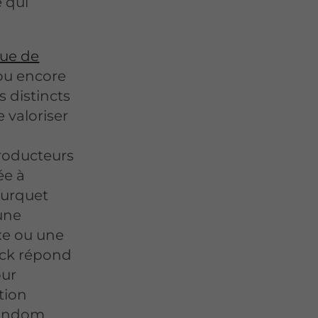
é qui
ue de
 ou encore
 distincts
e valoriser
roducteurs
ée à
ourquet
une
xe ou une
tock répond
our
tion
Condom,