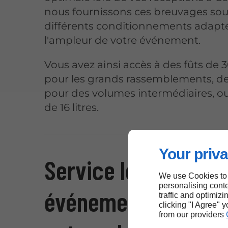
nous fournissons ces breuvages so
différents conditionnements adapt
l'ampleur de votre événement.
Vous avez ainsi accès à des fûts de 30
pour les grands rassemblements, de 
pour des volumes intermédiaires, o
de 16 litres.
Your priva
Service logistique 
We use Cookies to
personalising conte
événements festifs
traffic and optimizi
clicking "I Agree" 
from our providers