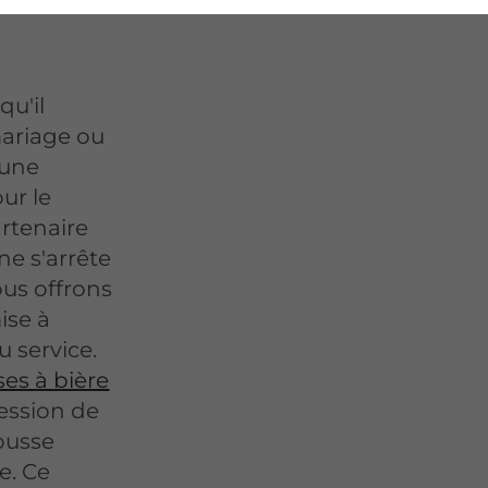
qu'il
mariage ou
 une
ur le
artenaire
ne s'arrête
ous offrons
ise à
u service.
ses à bière
ession de
ousse
e. Ce