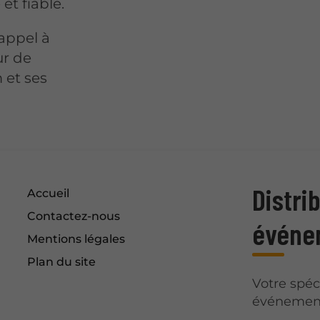
et fiable.
 appel à
ur de
 et ses
Distri
Accueil
Contactez-nous
événe
Mentions légales
Plan du site
Votre spéc
événement