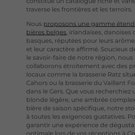
constitué un catalogue riche et vari
traverse les frontières et les terroirs.
Nous
proposons une gamme étend
bières belges
, irlandaises, danoises
basques, réputées pour leurs arômes
et leur caractère affirmé. Soucieux d
le savoir-faire de notre région, nous
collaborons étroitement avec des p
locaux comme la brasserie Ratz situ
Cahors ou la brasserie du Vaillant F
dans le Gers. Que vous recherchiez 
blonde légère, une ambrée comple
bière de saison spécifique, notre s
à toutes les exigences gustatives. P
garantir une expérience de dégusta
optimale lors de vos réceptions à 