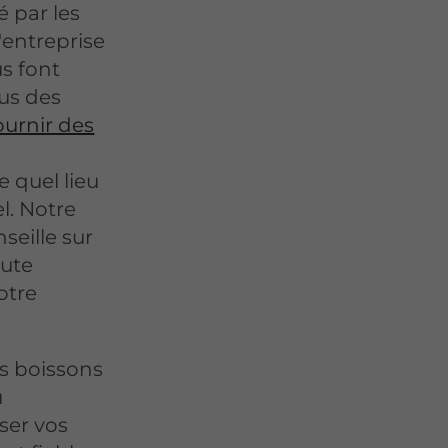
é par les
'entreprise
us font
lus des
ournir des
e quel lieu
l. Notre
seille sur
oute
otre
s boissons
u
ser vos