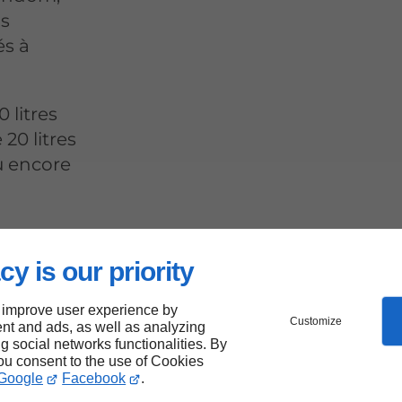
us
és à
 litres
20 litres
u encore
cy is our priority
pour
 improve user experience by
Customize
nt and ads, as well as analyzing
ng social networks functionalities. By
you consent to the use of Cookies
Google
Facebook
.