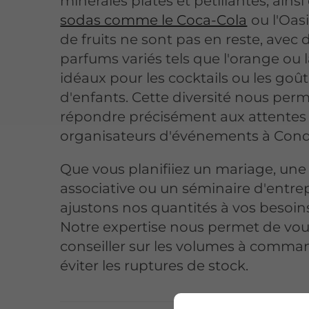
minérales plates et pétillantes, ains
sodas comme le Coca-Cola
ou l'Oasi
de fruits ne sont pas en reste, avec 
parfums variés tels que l'orange ou
idéaux pour les cocktails ou les goû
d'enfants. Cette diversité nous per
répondre précisément aux attentes
organisateurs d'événements à Con
Que vous planifiiez un mariage, une
associative ou un séminaire d'entre
ajustons nos quantités à vos besoins
Notre expertise nous permet de vo
conseiller sur les volumes à comma
éviter les ruptures de stock.