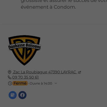
grossiste et assurer le succès de vot
événement à Condom.
Zac La Roubiague
47390
LAYRAC
09 70 35 50 61
Fermé
⋅ Ouvre à 14:00