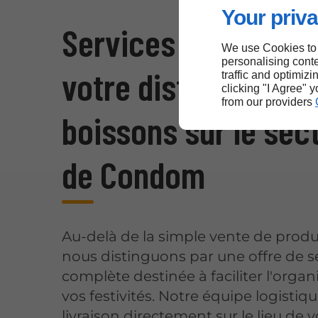
Your priva
Services logistique
We use Cookies to
personalising conte
votre distributeur d
traffic and optimizi
clicking "I Agree" 
from our providers
boissons sur le sec
de Condom
Au-delà de la simple vente de produ
nous distinguons par une offre de s
complète destinée à faciliter l'organ
vos festivités. Notre équipe logistiqu
livraison directement sur le lieu de v