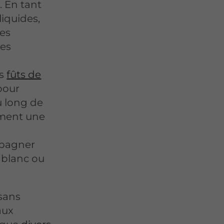
. En tant
liquides,
des
res
es
fûts de
 pour
u long de
ement une
mpagner
e blanc ou
 sans
aux