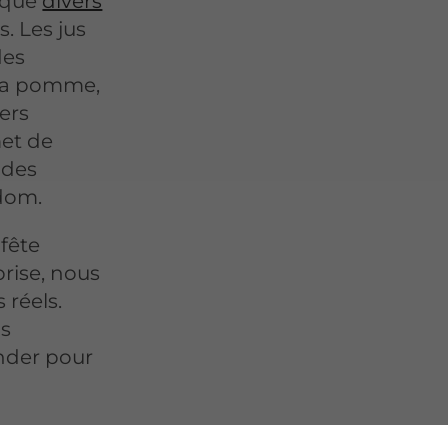
i que
divers
s. Les jus
des
 la pomme,
ters
met de
 des
dom.
 fête
prise, nous
 réels.
us
nder pour