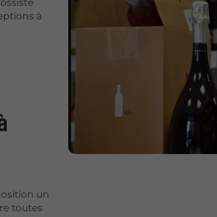
ossiste
eptions à
à
osition un
ire toutes