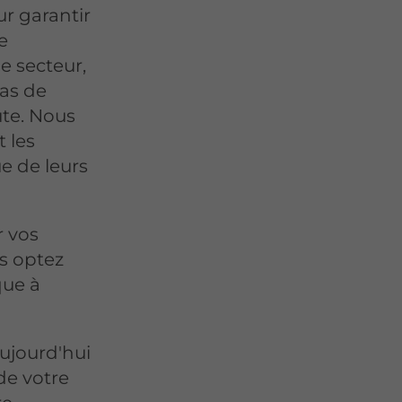
r garantir
e
e secteur,
cas de
ute. Nous
 les
ue de leurs
r vos
s optez
ique à
ujourd'hui
de votre