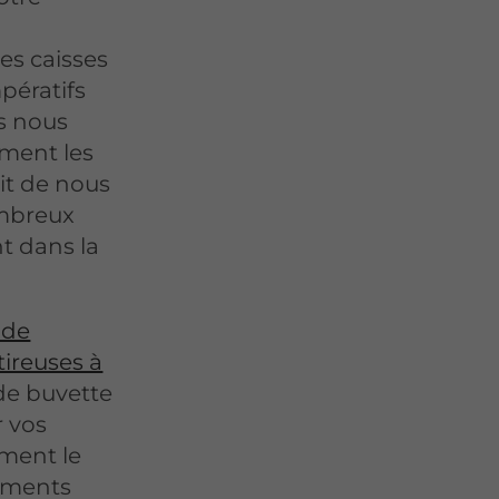
es caisses
pératifs
us nous
ment les
ait de nous
ombreux
nt dans la
 de
ireuses à
de buvette
r vos
ement le
ements