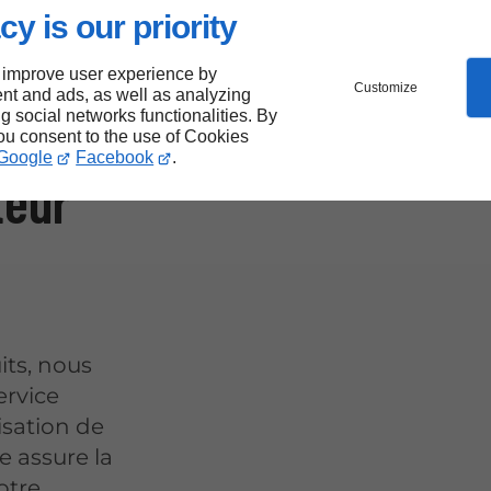
cy is our priority
s de
 improve user experience by
Customize
nt and ads, as well as analyzing
e
ng social networks functionalities. By
you consent to the use of Cookies
Google
Facebook
.
teur
its, nous
ervice
isation de
e assure la
otre