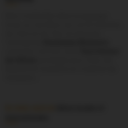
Bien implantée dans le paysage
local, au carrefour du Lot & Garonne,
du Gers et du Tarn & Garonne,
l'entreprise
Daubasse Boissons
s'impose comme votre
fournisseur
de bières
privilégié
pour tous vos
besoins en boissons et matériel de
réception.
Un choix varié de
bières locales et
internationales