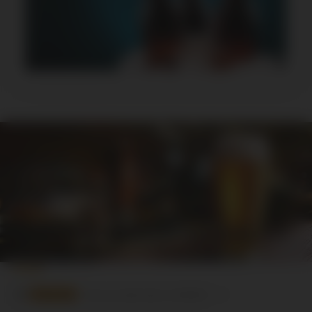
Horaires de la boutique de Layrac, près
d'Agen (47) :
Fermé
⋅ Ouvre demain à 09:00