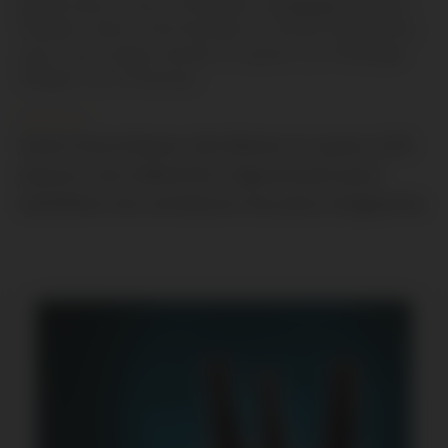
goûts pour vous conseiller la
boisson
idéale.
Passez votre commande en toute simplicité,
que vous soyez situés à Layrac, au Passage
d’Agen ou à Donzac.
Votre fournisseur de bières à Layrac (47)
assure une sélection rigoureuse pour
satisfaire les amateurs les plus exigeants.