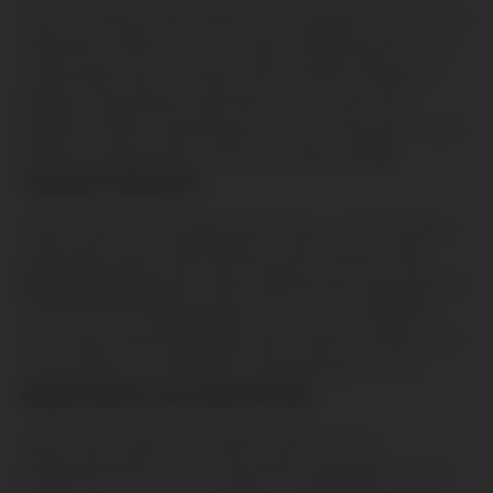
Pour acheter des bières de qualité, une seule
adresse s'offre à vous. Nous distribuons une
vaste gamme incluant de la bière basque,
belge, irlandaise, danoise ou encore de
Savoie. Notre catalogue met à l'honneur des
bières artisanales comme celles de
la
marque Hapchot.
Nous recevons également des commandes
spéciales pour des bières sans alcool, des
bières de saison
et des références populaires
comme les Desperados. Tous nos produits
sont issus de brasseries de renom, telles que
Coq Hardi ou HAACHT, garantissant une
dégustation exceptionnelle
.
Que vous soyez un particulier ou un
professionnel, nous sommes attentifs à vos