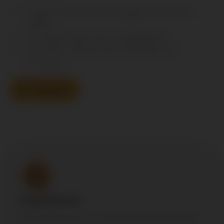
L'abus d'alcool est dangereux pour la
santé.
À consommer avec modération.
La vente d'alcool est interdite aux
mineurs.
Contact
Expérience
Plus de 25 ans au service événementiel