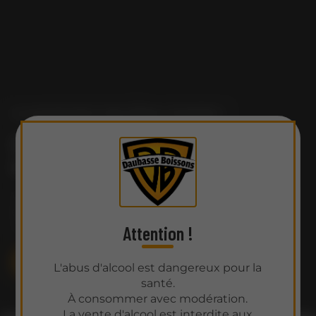
Le partenaire des fêtes réussies !
Distribution de boissons pour tout
événement !
Votre spécialiste en distribution de boissons
et services événementiels intervenant à
Layrac et ses environs
Attention !
Contact
Appel
L'abus d'alcool est dangereux pour la
santé.
À consommer avec modération.
La vente d'alcool est interdite aux