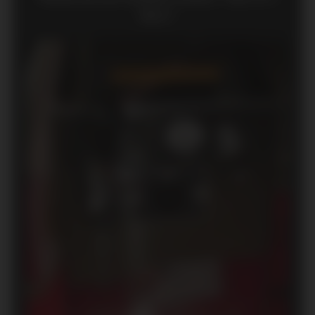
becs !